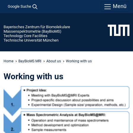
Menü
Google Suche
Bayerisches Zentrum für Biomolekulare
Massenspektrometrie (BayBioMS)
Technology Core Facilities
Technische Universität München
Home
BayBioMS MRI
About us
Working with us
Working with us